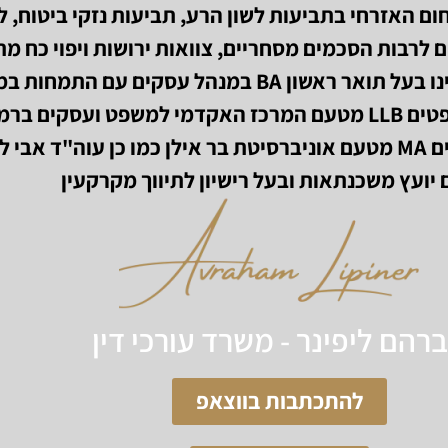
 האזרחי בתביעות לשון הרע, תביעות נזקי ביטוח, לי
 לרבות הסכמים מסחריים, צוואות ירושות ויפוי כח מ
עו"ד אבי ליפינר הינו בעל תואר ראשון BA במנהל עסקים עם התמחו
תואר ראשון במשפטים LLB מטעם המרכז האקדמי למשפט ועסקים בר
ותואר שני במשפטים MA מטעם אוניברסיטת בר אילן כמו כן עוה"ד אבי 
ם יועץ משכנתאות ובעל רישיון לתיווך מקרקעין
רהם ליפינר
- משרד עורכי דין
להתכתבות בווצאפ