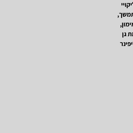
קויי
תמשך,
ת במימון,
מת גן
ליפינר